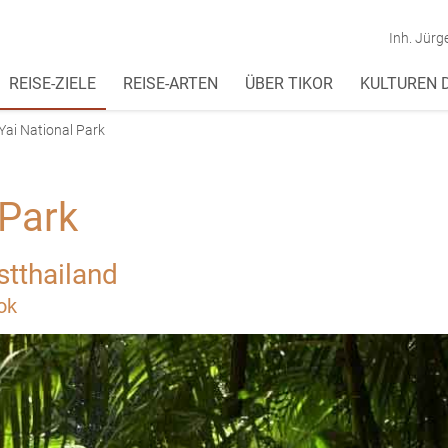
Inh. Jürg
REISE-ZIELE
REISE-ARTEN
ÜBER TIKOR
KULTUREN 
Yai National Park
 Park
stthailand
ok