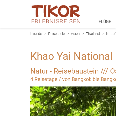
FLÜGE
>
>
>
>
tikor.de
Reise-ziele
Asien
Thailand
Khao 
Khao Yai National
Natur - Reisebaustein /// O
4 Reisetage / von Bangkok bis Bangk