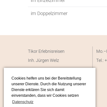
im Einzelzimmer
im Doppelzimmer
Tikor Erlebnisreisen
Mo.–F
Inh. Jürgen Welz
Tel.:
+
Sonnenstr. 53
82205 Gilching
Cookies helfen uns bei der Bereitstellung
unserer Dienste. Durch die Nutzung unserer
info(at)tikor.de
Dienste erklären Sie sich damit
einverstanden, dass wir Cookies setzen
Datenschutz