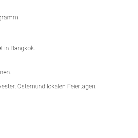
rogramm
t in Bangkok.
onen.
vester, Osternund lokalen Feiertagen.