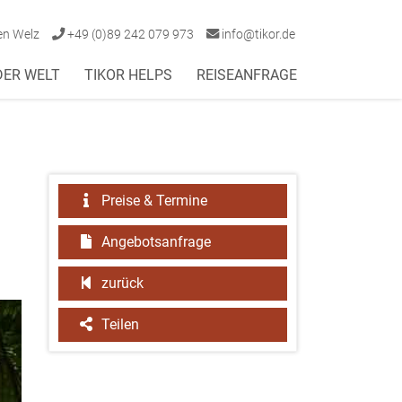
en Welz
+49 (0)89 242 079 973
info@tikor.de
DER WELT
TIKOR HELPS
REISEANFRAGE
Preise & Termine
Angebotsanfrage
zurück
Teilen