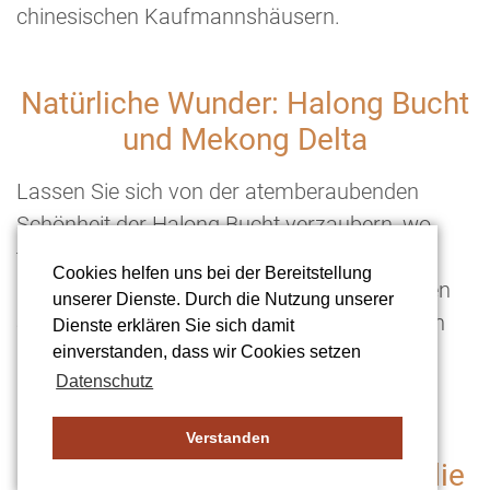
chinesischen Kaufmannshäusern.
Natürliche Wunder: Halong Bucht
und Mekong Delta
Lassen Sie sich von der atemberaubenden
Schönheit der Halong Bucht verzaubern, wo
tausende von Kalksteininseln aus dem
Cookies helfen uns bei der Bereitstellung
smaragdgrünen Wasser emporragen. Erleben
unserer Dienste. Durch die Nutzung unserer
Sie die Fülle des Mekong Deltas, ein Labyrinth
Dienste erklären Sie sich damit
aus Wasserwegen, schwimmenden Märkten
einverstanden, dass wir Cookies setzen
Datenschutz
und fruchtbaren Reisfeldern.
Verstanden
Vietnams Küche: Ein Fest für die