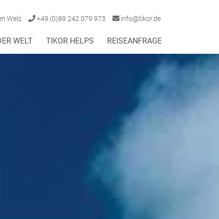
en Welz
+49 (0)89 242 079 973
info@tikor.de
DER WELT
TIKOR HELPS
REISEANFRAGE