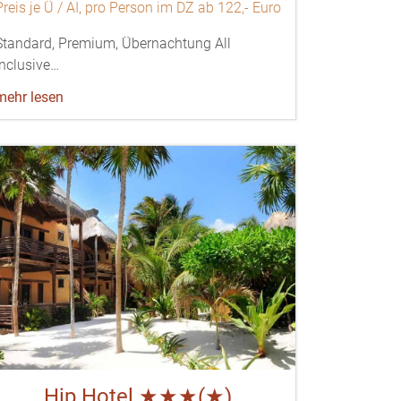
Preis je Ü / AI, pro Person im DZ ab 122,- Euro
Standard, Premium, Übernachtung All
Inclusive…
mehr lesen
Hip Hotel ★★★(★)