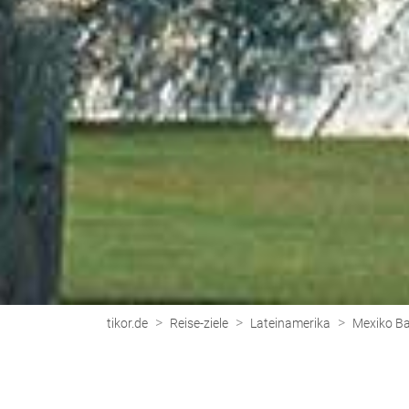
>
>
>
tikor.de
Reise-ziele
Lateinamerika
Mexiko Ba