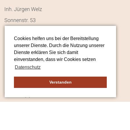
Inh. Jürgen Welz
Sonnenstr. 53
82205 Gilching
Cookies helfen uns bei der Bereitstellung
info(at)tikor.de
unserer Dienste. Durch die Nutzung unserer
Dienste erklären Sie sich damit
einverstanden, dass wir Cookies setzen
Datenschutz
Verstanden
Mo.–Fr.: 09:00–17:00
Tel.:
+49 (0)89 242 079 973
Reiseangebot
Katalog