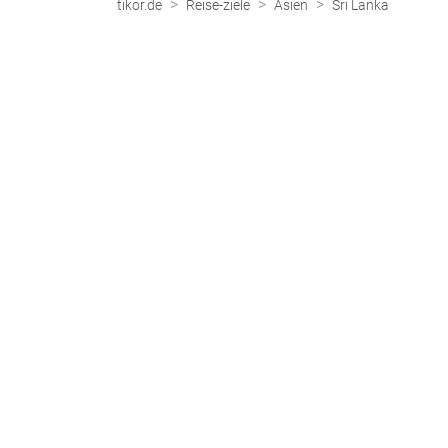
>
>
>
tikor.de
Reise-ziele
Asien
Sri Lanka