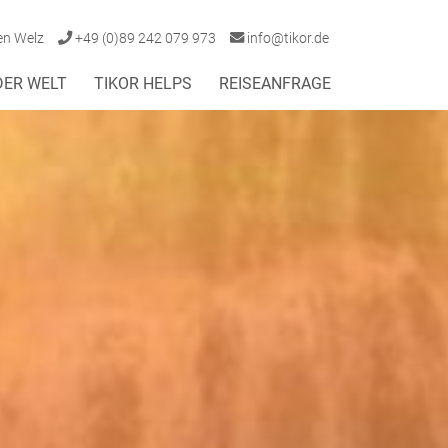
en Welz
+49 (0)89 242 079 973
info@tikor.de
DER WELT
TIKOR HELPS
REISEANFRAGE