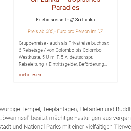
Paradies
Erlebnisreise I - /// Sri Lanka
Preis ab 685,- Euro pro Person im DZ
Gruppenreise - auch als Privatreise buchbar:
6 Reisetage / von Colombo bis Colombo –
Westküste, 5 Ü m. F, 5 A, deutschspr.
Reiseleitung + Eintrittsgelder, Beförderung…
mehr lesen
hrwürdige Tempel, Teeplantagen, Elefanten und Buddh
 "Löweninsel" besitzt mächtige Festungen aus vergan
tadt und National Parks mit einer vielfältigen Tierwel